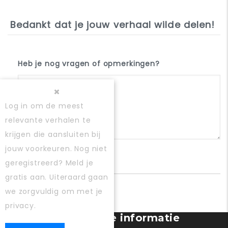
Bedankt dat je jouw verhaal wilde delen!
Heb je nog vragen of opmerkingen?
Log in
om de meest
relevante verhalen te
krijgen die aansluiten bij
jouw voorkeuren. Nog niet
geregistreerd?
Meld je
gratis aan
. Uiteraard gaan
we zorgvuldig om met je
privacy.
Gebruiker registratie informatie