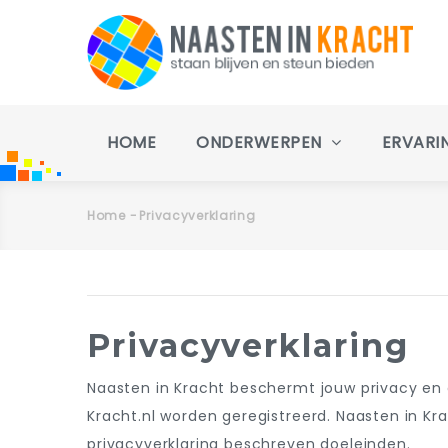
Overslaan
en
naar
de
inhoud
Main
gaan
navigation
HOME
ONDERWERPEN
ERVARI
Home
-
Privacyverklaring
Kruimelpad
Primaire
Privacyverklaring
tabs
Naasten in Kracht beschermt jouw privacy en
Kracht.nl worden geregistreerd. Naasten in K
privacyverklaring beschreven doeleinden.