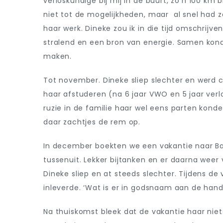
verloskundige bij mij in de buurt, zo’n 100 
niet tot de mogelijkheden, maar al snel had z
haar werk. Dineke zou ik in die tijd omschrijve
stralend en een bron van energie. Samen kon
maken.
Tot november. Dineke sliep slechter en werd 
haar afstuderen (na 6 jaar VWO en 5 jaar verl
ruzie in de familie haar wel eens parten konde
daar zachtjes de rem op.
In december boekten we een vakantie naar Ba
tussenuit. Lekker bijtanken en er daarna weer
Dineke sliep en at steeds slechter. Tijdens de 
inleverde. ‘Wat is er in godsnaam aan de hand?
Na thuiskomst bleek dat de vakantie haar niet