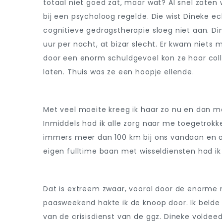
totaal niet goed zat, maar wat? Al snel zaten 
bij een psycholoog regelde. Die wist Dineke e
cognitieve gedragstherapie sloeg niet aan. Di
uur per nacht, at bizar slecht. Er kwam niets
door een enorm schuldgevoel kon ze haar colle
laten. Thuis was ze een hoopje ellende.
Met veel moeite kreeg ik haar zo nu en dan m
Inmiddels had ik alle zorg naar me toegetrok
immers meer dan 100 km bij ons vandaan en on
eigen fulltime baan met wisseldiensten had ik 
Dat is extreem zwaar, vooral door de enorme ne
paasweekend hakte ik de knoop door. Ik belde
van de crisisdienst van de ggz. Dineke voldee