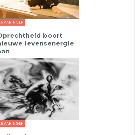
ERVARINGEN
Oprechtheid boort
nieuwe levensenergie
aan
ERVARINGEN