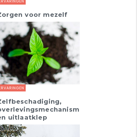
ERVARINGEN
Zorgen voor mezelf
ERVARINGEN
Zelfbeschadiging,
overlevingsmechanisme
en uitlaatklep