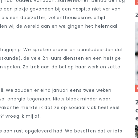
km bij haar ouders vandaan. Samenwonen behoorde nog
e een plekje gevonden bij een hospita niet ver van
n als een doorzetter, vol enthousiasme, altijd
den wij de wereld aan en we gingen het helemaal
chagrijnig. We spraken erover en concludeerden dat
oskunde), de vele 24-uurs diensten en een heftige
n spelen. Ze trok aan de bel op haar werk en zette
li. We zouden er eind januari eens twee weken
 vol energie tegenaan. Niets bleek minder waar.
vakantie merkte ik dat ze op sociaal vlak heel veel
’ vroeg ik mij af.
s aan rust opgeleverd had. We beseften dat er iets