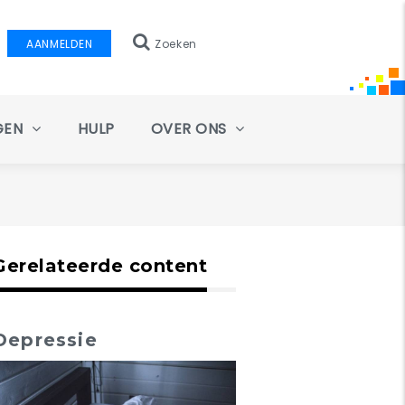
AANMELDEN
Zoeken
GEN
HULP
OVER ONS
Gerelateerde content
Depressie