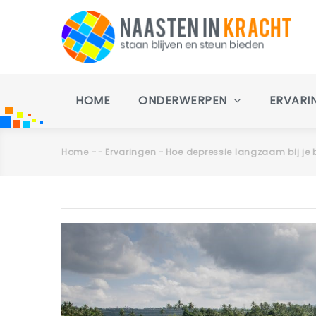
Overslaan
en
naar
de
inhoud
Main
gaan
navigation
HOME
ONDERWERPEN
ERVARI
Home
-
-
Ervaringen
-
Hoe depressie langzaam bij je 
Kruimelpad
Primaire
tabs