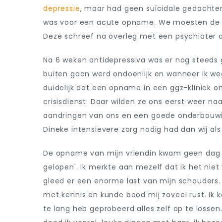
depressie
, maar had geen suïcidale gedachten
was voor een acute opname. We moesten de e
Deze schreef na overleg met een psychiater a
Na 6 weken antidepressiva was er nog steeds 
buiten gaan werd ondoenlijk en wanneer ik we
duidelijk dat een opname in een ggz-kliniek o
crisisdienst. Daar wilden ze ons eerst weer n
aandringen van ons en een goede onderbouwing
Dineke intensievere zorg nodig had dan wij a
De opname van mijn vriendin kwam geen dag te
gelopen'. Ik merkte aan mezelf dat ik het ni
gleed er een enorme last van mijn schouders
met kennis en kunde bood mij zoveel rust. Ik 
te lang heb geprobeerd alles zelf op te losse