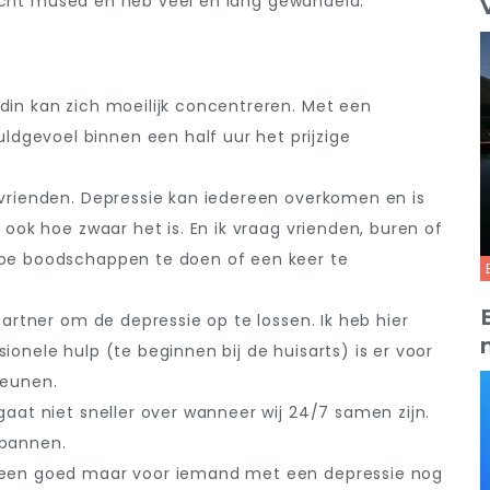
zocht musea en heb veel en lang gewandeld.
din kan zich moeilijk concentreren. Met een
gevoel binnen een half uur het prijzige
 vrienden. Depressie kan iedereen overkomen en is
 ook hoe zwaar het is. En ik vraag vrienden, buren of
toe boodschappen te doen of een keer te
partner om de depressie op te lossen. Ik heb hier
ionele hulp (te beginnen bij de huisarts) is er voor
teunen.
gaat niet sneller over wanneer wij 24/7 samen zijn.
spannen.
ereen goed maar voor iemand met een depressie nog