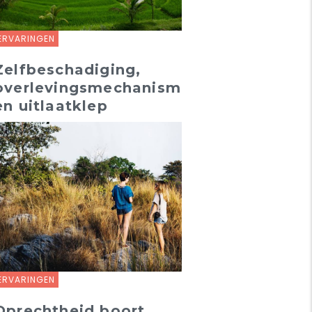
ERVARINGEN
Zelfbeschadiging,
overlevingsmechanisme
en uitlaatklep
ERVARINGEN
Oprechtheid boort