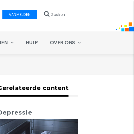
AANMELDEN
Zoeken
GEN
HULP
OVER ONS
Gerelateerde content
Depressie