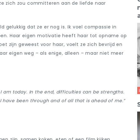
 ze zich zou committeren aan de liefde naar
eld gelukkig dat ze er nog is. Ik voel compassie in
 ben. Haar eigen motivatie heeft haar tot opname op
 zijn geweest voor haar, voelt ze zich bevrijd en
aar eigen weg – als enige, alleen – maar niet meer
 am today. In the end, difficulties can be strengths.
I have been through and of all that is ahead of me.”
en zijn, samen koken, eten of een film kijken,