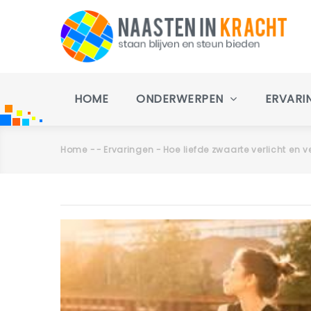
Overslaan
en
naar
de
inhoud
Main
gaan
navigation
HOME
ONDERWERPEN
ERVARI
Home
-
-
Ervaringen
-
Hoe liefde zwaarte verlicht en
Kruimelpad
Primaire
tabs