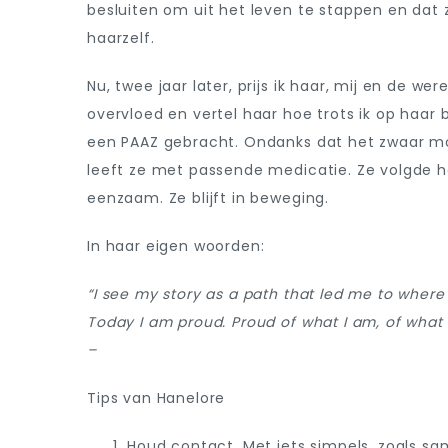
besluiten om uit het leven te stappen en dat
haarzelf.
Nu, twee jaar later, prijs ik haar, mij en de wer
overvloed en vertel haar hoe trots ik op haar
een PAAZ gebracht. Ondanks dat het zwaar moet
leeft ze met passende medicatie. Ze volgde h
eenzaam.
Ze blijft in beweging.
In haar eigen woorden:
“I see my story as a path that led me to where I
Today I am proud. Proud of what I am, of what 
–
Tips van Hanelore
Houd contact. Met iets simpels, zoals sam