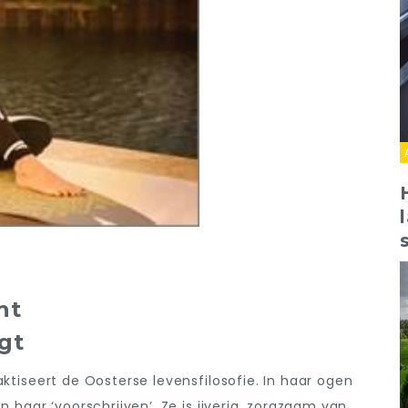
ht
gt
aktiseert de Oosterse levensfilosofie. In haar ogen
n haar ‘voorschrijven’. Ze is ijverig, zorgzaam van