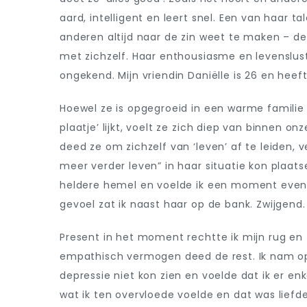
aard, intelligent en leert snel. Een van haar t
anderen altijd naar de zin weet te maken – de 
met zichzelf. Haar enthousiasme en levenslust
ongekend. Mijn vriendin Daniëlle is 26 en hee
Hoewel ze is opgegroeid in een warme familie
plaatje’ lijkt, voelt ze zich diep van binnen on
deed ze om zichzelf van ‘leven’ af te leiden, v
meer verder leven” in haar situatie kon plaats
heldere hemel en voelde ik een moment even
gevoel zat ik naast haar op de bank. Zwijgend.
Present in het moment rechtte ik mijn rug en
empathisch vermogen deed de rest. Ik nam op
depressie niet kon zien en voelde dat ik er enk
wat ik ten overvloede voelde en dat was liefde