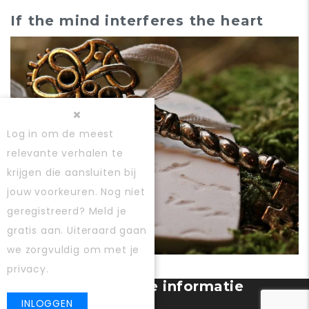
If the mind interferes the heart
Log in
om de meest
relevante verhalen te
krijgen die aansluiten bij
jouw voorkeuren. Nog niet
geregistreerd?
Meld je
gratis aan
. Uiteraard gaan
we zorgvuldig om met je
ERVARINGEN
privacy.
Gebruiker registratie informatie
banner
INLOGGEN